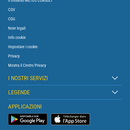
Il modello METEO CONSULT
CGV
CGU
Note legali
Info cookie
Impostare i cookie
Privacy
Mostra il Centro Privacy
I NOSTRI SERVIZI
Abbonamento Zen
LEGENDE
Abbonamento Boa
Legenda delle mappe
APPLICAZIONI
Abbonamento Traversata
Legenda dei pittogrammi
Abbonamento Faro
App Meteo Marina
Glossario
Biefining con un meteorologo