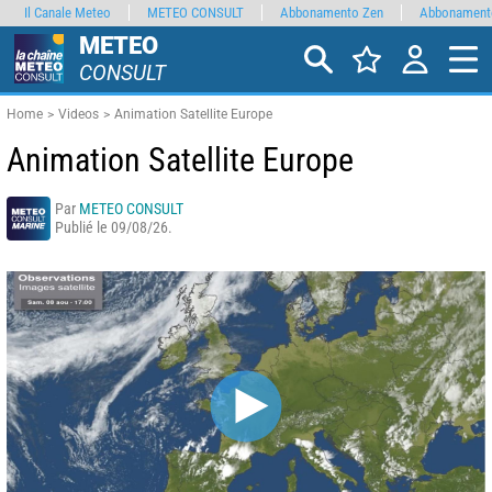
Il Canale Meteo
METEO CONSULT
Abbonamento Zen
Abbonament
METEO
CONSULT
Home
Videos
Animation Satellite Europe
Animation Satellite Europe
Par
METEO CONSULT
Publié le 09/08/26.