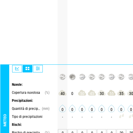
Nuvole:
Copertura nuvolosa
(%)
40
0
50
45
30
55
35
3
Precipitazioni:
Quantità di precipitazioni
(mm)
0
0
0
0
0
0
0
0
METEO
Tipo di precipitazioni
-
-
-
-
-
-
Rischi:
Rischio di precipitazioni
(%)
0
0
0
0
0
0
20
20