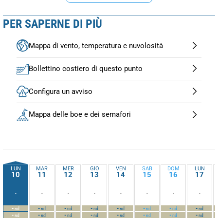
PER SAPERNE DI PIÙ
Mappa di vento, temperatura e nuvolosità
Bollettino costiero di questo punto
Configura un avviso
Mappa delle boe e dei semafori
LUN
MAR
MER
GIO
VEN
SAB
DOM
LUN
10
11
12
13
14
15
16
17
-
-
-
-
-
-
-
-
-
-
-
-
-
-
-
-
nd
nd
nd
nd
nd
nd
nd
nd
-
-
-
-
-
-
-
-
nd
nd
nd
nd
nd
nd
nd
nd