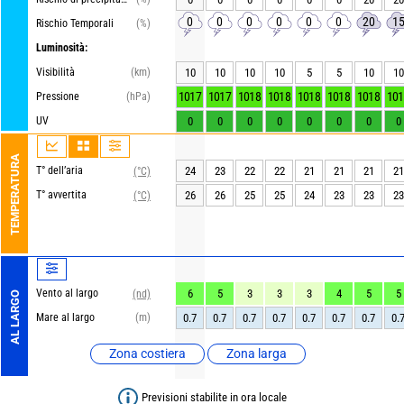
0
0
0
0
0
0
20
1
Rischio Temporali
(%)
Luminosità:
Visibilità
(km)
10
10
10
10
5
5
10
10
1017
1017
1018
1018
1018
1018
1018
101
Pressione
(hPa)
UV
0
0
0
0
0
0
0
0
TEMPERATURA
T° dell’aria
24
23
22
22
21
21
21
21
(°C)
T° avvertita
26
26
25
25
24
23
23
23
(°C)
Vento al largo
6
5
3
3
3
4
5
5
(nd)
AL LARGO
Mare al largo
(m)
0.7
0.7
0.7
0.7
0.7
0.7
0.7
0.
Zona costiera
Zona larga
Previsioni stabilite in ora locale