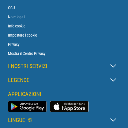
CGU
Note legali
Info cookie
Impostare i cookie
Privacy
Mostra il Centro Privacy
I NOSTRI SERVIZI
Abbonamento Zen
LEGENDE
Abbonamento Boa
Legenda delle mappe
APPLICAZIONI
Abbonamento Traversata
Legenda dei pittogrammi
Abbonamento Faro
App Meteo Marina
Glossario
Biefining con un meteorologo
LINGUE
Bollettino Pro Marittimo