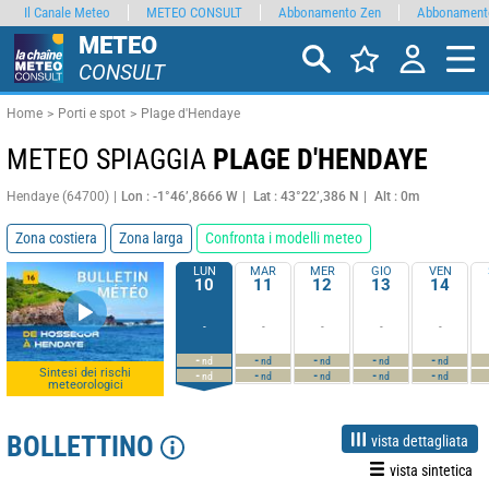
Il Canale Meteo
METEO CONSULT
Abbonamento Zen
Abbonament
METEO
CONSULT
Home
Porti e spot
Plage d'Hendaye
METEO SPIAGGIA
PLAGE D'HENDAYE
Hendaye (64700)
Lon : -1°46’,8666 W
Lat : 43°22’,386 N
Alt : 0m
Zona costiera
Zona larga
Confronta i modelli meteo
LUN
MAR
MER
GIO
VEN
10
11
12
13
14
-
-
-
-
-
-
-
-
-
-
nd
nd
nd
nd
nd
Sintesi dei rischi
-
-
-
-
-
nd
nd
nd
nd
nd
meteorologici
BOLLETTINO
vista dettagliata
vista sintetica