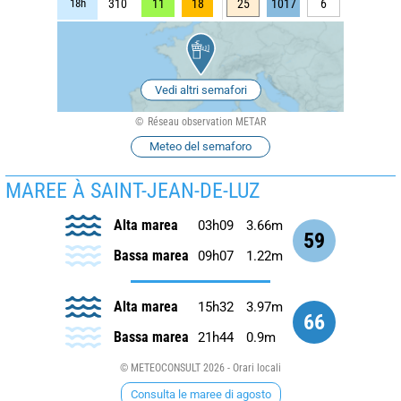
18h
310
11
18
25
1017
6
Vedi altri semafori
Réseau observation METAR
Meteo del semaforo
MAREE À SAINT-JEAN-DE-LUZ
Alta marea
03h09
3.66m
59
Bassa marea
09h07
1.22m
Alta marea
15h32
3.97m
66
Bassa marea
21h44
0.9m
© METEOCONSULT 2026 - Orari locali
Consulta le maree di agosto