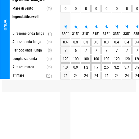
legend.title.wind_sea
Mare di vento
(m)
0
0
0
0
0
0
0
0
legend.title.swell
ONDA
Direzione onda lunga
330
°
315
°
315
°
315
°
315
°
335
°
335
°
335
(°)
Altezza onda lunga
(m)
0.4
0.3
0.3
0.3
0.3
0.4
0.4
0.
Periodo onda lunga
(s)
7
6
7
7
7
7
7
7
Lunghezza onda
(m)
120
100
100
100
100
120
120
12
Altezza marea
(m)
1.0
0.9
1.2
1.7
2.5
3.2
3.7
3.
T° mare
24
24
24
24
24
24
24
24
(°C)