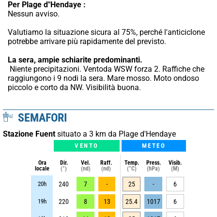
Per Plage d"Hendaye :
Nessun avviso.
Valutiamo la situazione sicura al 75%, perché l'anticiclone 
potrebbe arrivare più rapidamente del previsto.
La sera, ampie schiarite predominanti.
 Niente precipitazioni. Ventoda WSW forza 2. Raffiche che 
raggiungono i 9 nodi la sera. Mare mosso. Moto ondoso 
piccolo e corto da NW. Visibilità buona.
SEMAFORI
Stazione Fuent
situato a 3 km da Plage d'Hendaye
VENTO
METEO
Ora
Dir.
Vel.
Raff.
Temp.
Press.
Visib.
locale
(°)
(nd)
(nd)
(°C)
(hPa)
(M)
20h
240
7
-
25
-
6
19h
220
8
13
25.4
1017
6