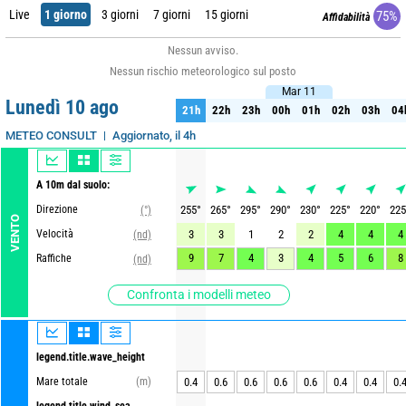
Live
1 giorno
3 giorni
7 giorni
15 giorni
75%
Affidabilità
Nessun avviso.
Nessun rischio meteorologico sul posto
Mar 11
Mar 11
Lunedì 10 ago
21h
22h
23h
00h
01h
02h
03h
04
21h
22h
23h
00h
01h
02h
03h
04
Aggiornato, il 4h
METEO CONSULT
A 10m dal suolo:
Direzione
255
°
265
°
295
°
290
°
230
°
225
°
220
°
225
(°)
VENTO
Velocità
3
3
1
2
2
4
4
4
(nd)
9
7
4
3
4
5
6
8
Raffiche
(nd)
Confronta i modelli meteo
legend.title.wave_height
Mare totale
(m)
0.4
0.6
0.6
0.6
0.6
0.4
0.4
0.