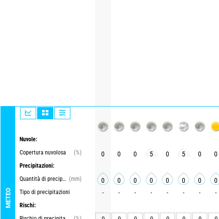
Nuvole:
Copertura nuvolosa
(%)
0
0
0
5
0
5
0
0
Precipitazioni:
Quantità di precipitazioni
(mm)
0
0
0
0
0
0
0
0
METEO
Tipo di precipitazioni
-
-
-
-
-
-
-
-
Rischi:
Rischio di precipitazioni
(%)
0
0
0
0
0
0
0
0