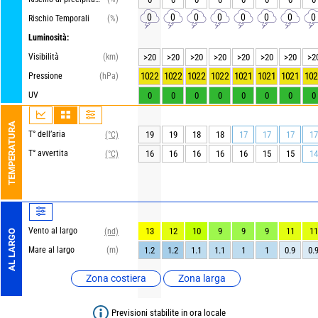
0
0
0
0
0
0
0
0
Rischio Temporali
(%)
Luminosità:
Visibilità
(km)
>20
>20
>20
>20
>20
>20
>20
>2
1022
1022
1022
1022
1021
1021
1021
102
Pressione
(hPa)
UV
0
0
0
0
0
0
0
0
TEMPERATURA
T° dell’aria
19
19
18
18
17
17
17
17
(°C)
T° avvertita
16
16
16
16
16
15
15
14
(°C)
Vento al largo
13
12
10
9
9
9
11
11
(nd)
AL LARGO
Mare al largo
(m)
1.2
1.2
1.1
1.1
1
1
0.9
0.
Zona costiera
Zona larga
Previsioni stabilite in ora locale