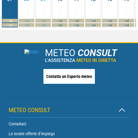
-
-
-
-
-
-
-
-
-
-
-
-
-
-
-
-
nd
nd
nd
nd
nd
nd
nd
nd
-
-
-
-
-
-
-
-
nd
nd
nd
nd
nd
nd
nd
nd
METEO
CONSULT
L'ASSISTENZA
METEO IN DIRETTA
Contatta un Esperto meteo
METEO CONSULT
Contattaci
Le nostre offerte d’impiego