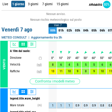
Live
1 giorno
3 giorni
7 giorni
15 giorni
80%
Affidabilità
Nessun avviso.
Nessun rischio meteorologico sul posto
Ven 7
Ven 7
Venerdì 7 ago
00h
01h
02h
03h
04h
05h
06h
07
00h
01h
02h
03h
04h
05h
06h
07
Correre : 6/08 18Z
Aggiornamento tra 3h
METEO CONSULT
A 10m dal suolo:
Direzione
0
°
10
°
25
°
45
°
50
°
60
°
55
°
60
(°)
VENTO
Velocità
8
6
4
5
5
5
6
6
(nd)
13
11
10
9
8
9
10
11
Raffiche
(nd)
Confronta i modelli meteo
legend.title.wave_height
Mare totale
(m)
1
1
1
0.9
0.9
0.9
0.8
0.