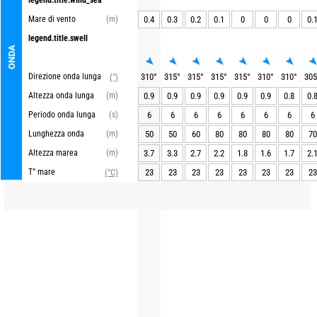
legend.title.wind_sea
Mare di vento
(m)
0.4
0.3
0.2
0.1
0
0
0
0.
legend.title.swell
ONDA
Direzione onda lunga
310
°
315
°
315
°
315
°
315
°
310
°
310
°
305
(°)
Altezza onda lunga
(m)
0.9
0.9
0.9
0.9
0.9
0.9
0.8
0.
Periodo onda lunga
(s)
6
6
6
6
6
6
6
6
Lunghezza onda
(m)
50
50
60
80
80
80
80
70
Altezza marea
(m)
3.7
3.3
2.7
2.2
1.8
1.6
1.7
2.
T° mare
23
23
23
23
23
23
23
23
(°C)