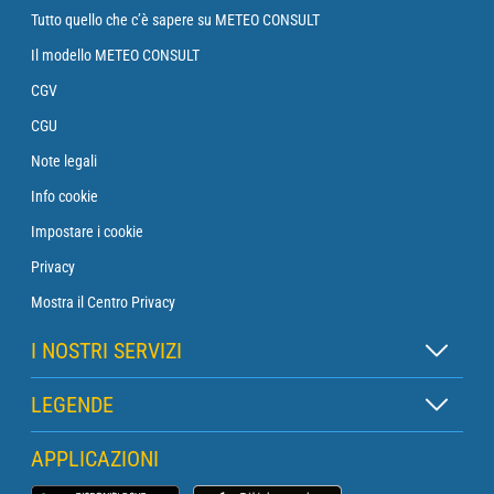
Tutto quello che c’è sapere su METEO CONSULT
Il modello METEO CONSULT
CGV
CGU
Note legali
Info cookie
Impostare i cookie
Privacy
Mostra il Centro Privacy
I NOSTRI SERVIZI
Abbonamento Zen
LEGENDE
Abbonamento Boa
Legenda delle mappe
APPLICAZIONI
Abbonamento Traversata
Legenda dei pittogrammi