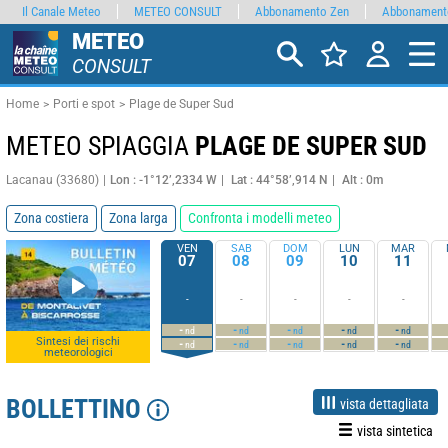
Il Canale Meteo
METEO CONSULT
Abbonamento Zen
Abbonament
METEO
CONSULT
Home
Porti e spot
Plage de Super Sud
METEO SPIAGGIA
PLAGE DE SUPER SUD
Lacanau (33680)
Lon : -1°12’,2334 W
Lat : 44°58’,914 N
Alt : 0m
Zona costiera
Zona larga
Confronta i modelli meteo
VEN
SAB
DOM
LUN
MAR
07
08
09
10
11
-
-
-
-
-
-
-
-
-
-
nd
nd
nd
nd
nd
Sintesi dei rischi
-
-
-
-
-
nd
nd
nd
nd
nd
meteorologici
BOLLETTINO
vista dettagliata
vista sintetica