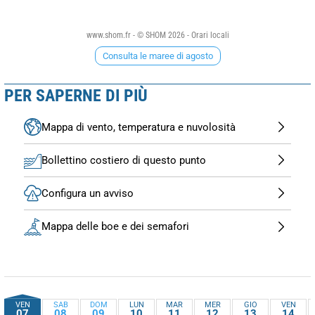
www.shom.fr - © SHOM 2026 - Orari locali
Consulta le maree di agosto
PER SAPERNE DI PIÙ
Mappa di vento, temperatura e nuvolosità
Bollettino costiero di questo punto
Configura un avviso
Mappa delle boe e dei semafori
VEN
SAB
DOM
LUN
MAR
MER
GIO
VEN
07
08
09
10
11
12
13
14