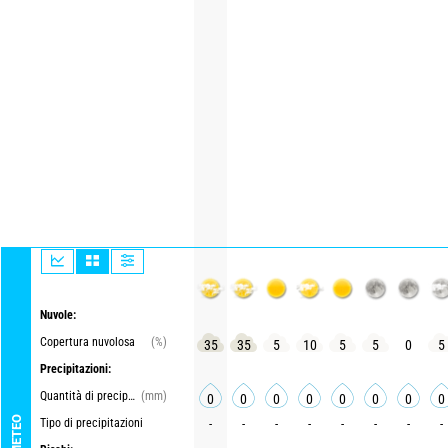
Nuvole:
Copertura nuvolosa
(%)
35
35
5
10
5
5
0
5
Precipitazioni:
Quantità di precipitazioni
(mm)
0
0
0
0
0
0
0
0
METEO
Tipo di precipitazioni
-
-
-
-
-
-
-
-