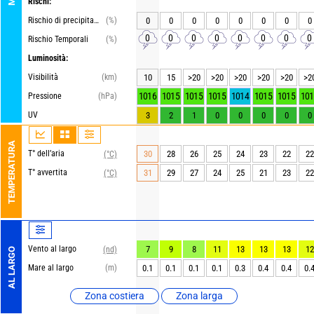
Rischi:
Rischio di precipitazioni
(%)
0
0
0
0
0
0
0
0
0
0
0
0
0
0
0
0
Rischio Temporali
(%)
Luminosità:
Visibilità
(km)
10
15
>20
>20
>20
>20
>20
>2
1016
1015
1015
1015
1014
1015
1015
101
Pressione
(hPa)
UV
3
2
1
0
0
0
0
0
TEMPERATURA
T° dell’aria
30
28
26
25
24
23
22
22
(°C)
T° avvertita
31
29
27
24
25
21
23
22
(°C)
Vento al largo
7
9
8
11
13
13
13
12
(nd)
AL LARGO
Mare al largo
(m)
0.1
0.1
0.1
0.1
0.3
0.4
0.4
0.
Zona costiera
Zona larga