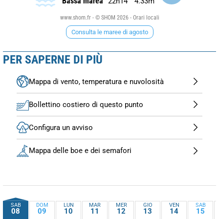
Bassa marea
22h14
4.33m
www.shom.fr - © SHOM 2026 - Orari locali
Consulta le maree di agosto
PER SAPERNE DI PIÙ
Mappa di vento, temperatura e nuvolosità
Bollettino costiero di questo punto
Configura un avviso
Mappa delle boe e dei semafori
SAB
DOM
LUN
MAR
MER
GIO
VEN
SAB
08
09
10
11
12
13
14
15