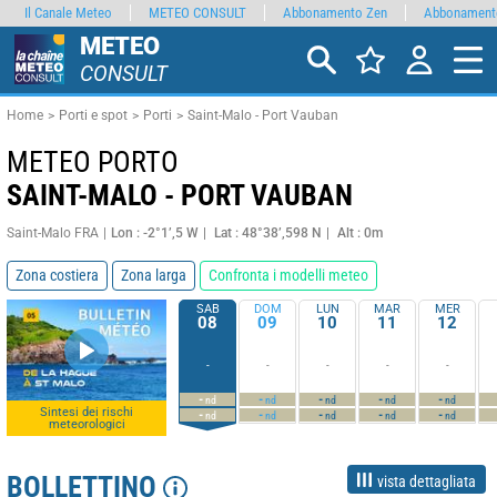
Il Canale Meteo
METEO CONSULT
Abbonamento Zen
Abbonament
METEO
CONSULT
Home
Porti e spot
Porti
Saint-Malo - Port Vauban
METEO PORTO
SAINT-MALO - PORT VAUBAN
Saint-Malo FRA
Lon : -2°1’,5 W
Lat : 48°38’,598 N
Alt : 0m
Zona costiera
Zona larga
Confronta i modelli meteo
SAB
DOM
LUN
MAR
MER
08
09
10
11
12
-
-
-
-
-
-
-
-
-
-
nd
nd
nd
nd
nd
Sintesi dei rischi
-
-
-
-
-
nd
nd
nd
nd
nd
meteorologici
BOLLETTINO
vista dettagliata