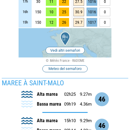
17h
30
11
22
27.5
1016
0
16h
150
10
25
30.9
1016
0
15h
150
12
26
29.7
1017
0
Vedi altri semafori
Météo France - RADOME
Meteo del semaforo
MAREE À SAINT-MALO
Alta marea
02h25
9.27m
46
Bassa marea
09h19
4.36m
Alta marea
15h10
9.29m
46