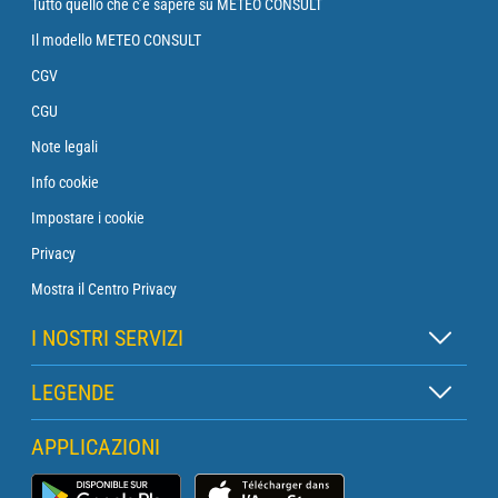
Tutto quello che c’è sapere su METEO CONSULT
Il modello METEO CONSULT
CGV
CGU
Note legali
Info cookie
Impostare i cookie
Privacy
Mostra il Centro Privacy
I NOSTRI SERVIZI
Abbonamento Zen
LEGENDE
Abbonamento Boa
Legenda delle mappe
APPLICAZIONI
Abbonamento Traversata
Legenda dei pittogrammi
Abbonamento Faro
App Meteo Marina