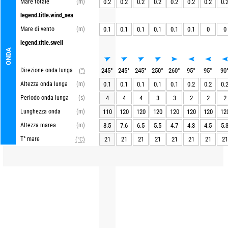
Mare totale
(m)
0.2
0.2
0.2
0.2
0.2
0.2
0.2
0.
legend.title.wind_sea
Mare di vento
(m)
0.1
0.1
0.1
0.1
0.1
0.1
0
0
legend.title.swell
ONDA
Direzione onda lunga
245
°
245
°
245
°
250
°
260
°
95
°
95
°
90
(°)
Altezza onda lunga
(m)
0.1
0.1
0.1
0.1
0.1
0.2
0.2
0.
Periodo onda lunga
(s)
4
4
4
3
3
2
2
2
Lunghezza onda
(m)
110
120
120
120
120
120
120
12
Altezza marea
(m)
8.5
7.6
6.5
5.5
4.7
4.3
4.5
5.
T° mare
21
21
21
21
21
21
21
21
(°C)