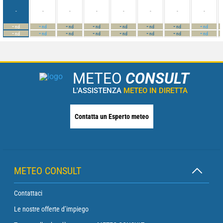
-
-
-
-
-
-
-
-
-
-
-
-
-
-
-
-
nd
nd
nd
nd
nd
nd
nd
nd
-
-
-
-
-
-
-
-
nd
nd
nd
nd
nd
nd
nd
nd
METEO
CONSULT
L'ASSISTENZA
METEO IN DIRETTA
Contatta un Esperto meteo
METEO CONSULT
Contattaci
Le nostre offerte d’impiego