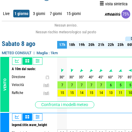
vista sintetica
Live
1 giorno
3 giorni
7 giorni
15 giorni
75%
Affidabilità
Nessun avviso.
Nessun rischio meteorologico sul posto
Sabato 8 ago
17h
18h
19h
20h
21h
22h
23h
00
17h
18h
19h
20h
21h
22h
23h
00
Maglia : 1km
METEO CONSULT
A 10m dal suolo:
Direzione
30
°
30
°
35
°
40
°
45
°
60
°
75
°
85
(°)
VENTO
Velocità
7
7
7
7
7
6
5
5
(nd)
15
15
14
15
14
13
11
10
Raffiche
(nd)
Confronta i modelli meteo
legend.title.wave_height