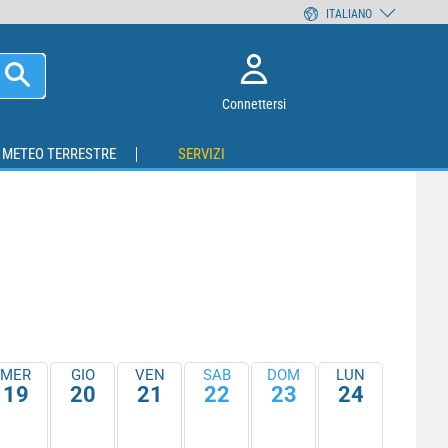
ITALIANO
Connettersi
METEO TERRESTRE
SERVIZI
MER
GIO
VEN
SAB
DOM
LUN
19
20
21
22
23
24