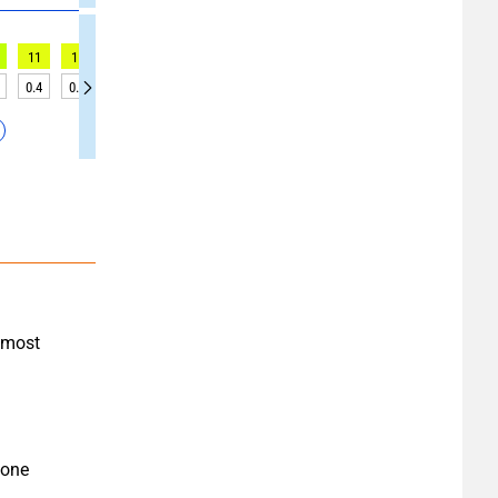
11
11
12
15
15
16
16
16
15
0.4
0.5
0.6
0.6
0.6
0.7
0.6
0.7
0.8
most 
one 