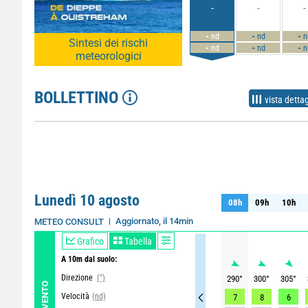
-
-
-
-
-
-
nd
nd
n
Sintesi dei rischi
-
-
-
nd
nd
n
meteorologici
BOLLETTINO
vista dettag
Lunedì 10 agosto
08h
09h
10h
08h
09h
10h
Aggiornato, il 14min
METEO CONSULT
Grafico
Tabella
A 10m dal suolo:
Direzione
(°)
290
°
300
°
305
°
VENTO
Velocità
(nd)
7
8
6