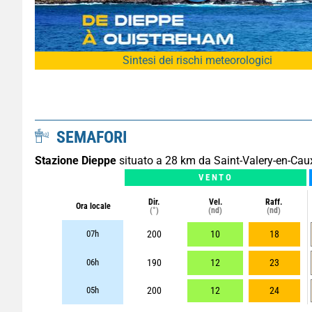
Sintesi dei rischi meteorologici
SEMAFORI
Stazione Dieppe
situato a 28 km da Saint-Valery-en-Cau
VENTO
Dir.
Vel.
Raff.
Ora locale
(°)
(nd)
(nd)
07h
200
10
18
06h
190
12
23
05h
200
12
24