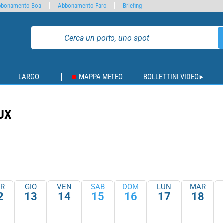
bbonamento Boa
Abbonamento Faro
Briefing
LARGO
MAPPA METEO
BOLLETTINI VIDEO
UX
R
GIO
VEN
SAB
DOM
LUN
MAR
2
13
14
15
16
17
18