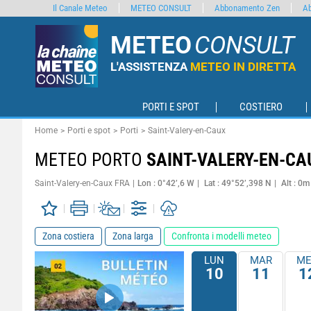
Il Canale Meteo
METEO CONSULT
Abbonamento Zen
A
METEO
CONSULT
L'ASSISTENZA
METEO IN DIRETTA
PORTI E SPOT
COSTIERO
Home
Porti e spot
Porti
Saint-Valery-en-Caux
METEO PORTO
SAINT-VALERY-EN-CA
Saint-Valery-en-Caux FRA
Lon : 0°42’,6 W
Lat : 49°52’,398 N
Alt : 0m
Zona costiera
Zona larga
Confronta i modelli meteo
LUN
MAR
ME
10
11
1