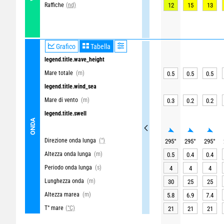
Raffiche
12
15
13
(nd)
Grafico
Tabella
legend.title.wave_height
Mare totale
(m)
0.5
0.5
0.5
legend.title.wind_sea
Mare di vento
(m)
0.3
0.2
0.2
legend.title.swell
ONDA
Direzione onda lunga
(°)
295
°
295
°
295
°
Altezza onda lunga
(m)
0.5
0.4
0.4
Periodo onda lunga
(s)
4
4
4
Lunghezza onda
(m)
30
25
25
Altezza marea
(m)
5.8
6.9
7.4
T° mare
(°C)
21
21
21