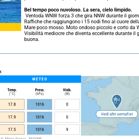
Bel tempo poco nuvoloso.
La sera, cielo limpido.
 Ventoda WNW forza 3 che gira NNW durante il giorno poi N. 
Raffiche che raggiungono i 15 nodi fino al cuore della
Mare poco mosso. Moto ondoso piccolo e corto da 
Visibilità mediocre che diventa eccellente durante il g
buona.
x
METEO
Temp.
Press.
Visib.
(°C)
(hPa)
(M)
17.8
1016
0
Vedi altri semafori
17.9
1016
0
17.5
1016
9
Météo France - RADOME