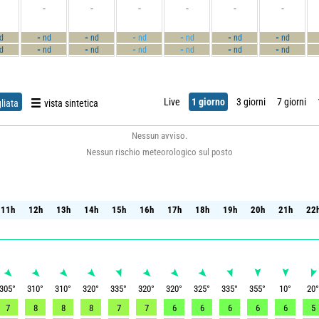
-
-
-
-
-
-
-
-
-
-
-
-
d
nd
nd
nd
nd
nd
nd
-
-
-
-
-
-
d
nd
nd
nd
nd
nd
nd
Live
1 giorno
3 giorni
7 giorni
liata
vista sintetica
Nessun avviso.
Nessun rischio meteorologico sul posto
11h
12h
13h
14h
15h
16h
17h
18h
19h
20h
21h
22
11h
12h
13h
14h
15h
16h
17h
18h
19h
20h
21h
22
305
°
310
°
310
°
320
°
335
°
320
°
320
°
325
°
335
°
355
°
10
°
20
7
8
8
8
7
7
6
6
6
6
6
5