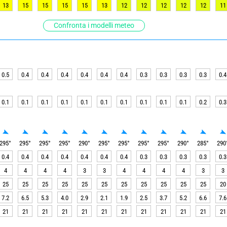
13
15
15
15
15
13
12
12
12
12
12
11
Confronta i modelli meteo
0.5
0.4
0.4
0.4
0.4
0.4
0.4
0.3
0.3
0.3
0.3
0.4
0.1
0.1
0.1
0.1
0.1
0.1
0.1
0.1
0.1
0.1
0.2
0.3
295
°
295
°
295
°
295
°
290
°
295
°
295
°
295
°
295
°
290
°
285
°
290
0.4
0.4
0.4
0.4
0.4
0.4
0.4
0.3
0.3
0.3
0.3
0.3
4
4
4
4
3
3
4
4
4
4
3
3
25
25
25
25
25
25
25
25
25
25
25
20
7.2
6.5
5.3
4.0
2.9
2.1
1.9
2.5
3.7
5.2
6.6
7.6
21
21
21
21
21
21
21
21
21
21
21
21