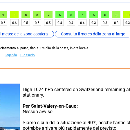
9
9
8
8
7
6
5
5
6
6
8
10
0.6
0.6
0.5
0.5
0.5
0.4
0.4
0.4
0.3
0.3
0.3
0.3
l meteo della zona costiera
Consulta il meteo della zona al largo
vicinamento al porto, fino a 1 miglio dalla costa, in ora locale
Legenda
Glossario
High 1024 hPa centered on Switzerland remaining al
stationary.
Per Saint-Valery-en-Caux :
Nessun avviso.
Siamo sicuri della situazione al 90%, perché l'anticicl
potrebbe arrivare più rapidamente del previsto.