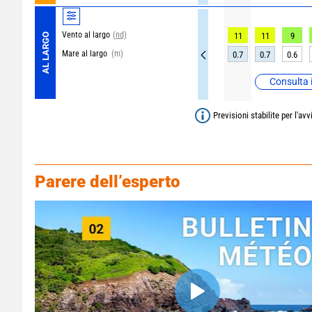
Vento al largo
(nd)
11
11
9
AL LARGO
Mare al largo
(m)
0.7
0.7
0.6
Consulta i
Previsioni stabilite per l'av
Parere dell’esperto