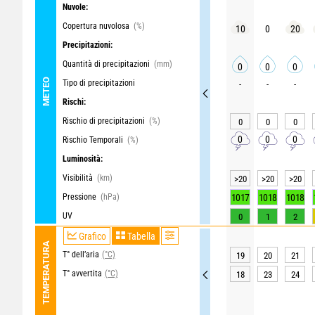
Nuvole:
Copertura nuvolosa
(%)
10
0
20
Precipitazioni:
Quantità di precipitazioni
(mm)
0
0
0
METEO
Tipo di precipitazioni
-
-
-
Rischi:
Rischio di precipitazioni
(%)
0
0
0
0
0
0
Rischio Temporali
(%)
Luminosità:
Visibilità
(km)
>20
>20
>20
Pressione
(hPa)
1017
1018
1018
UV
0
1
2
Grafico
Tabella
TEMPERATURA
T° dell’aria
(°C)
19
20
21
T° avvertita
(°C)
18
23
24