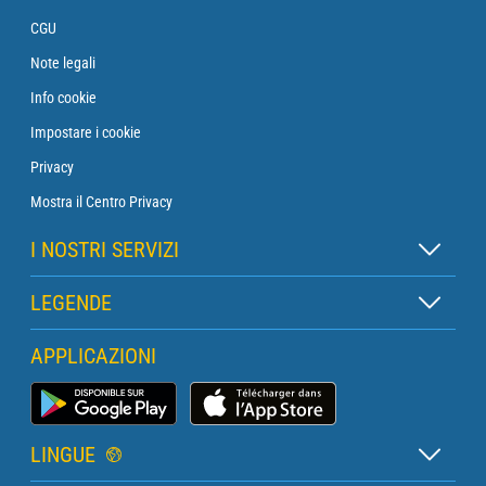
CGU
Note legali
Info cookie
Impostare i cookie
Privacy
Mostra il Centro Privacy
I NOSTRI SERVIZI
Abbonamento Zen
LEGENDE
Abbonamento Boa
Legenda delle mappe
APPLICAZIONI
Abbonamento Traversata
Legenda dei pittogrammi
Abbonamento Faro
App Meteo Marina
Glossario
Biefining con un meteorologo
LINGUE
Bollettino Pro Marittimo