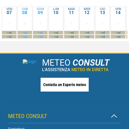
VEN
SAB
DOM
LUN
MAR
MER
GIO
VEN
07
08
09
10
11
12
13
14
-
-
-
-
-
-
-
-
-
-
-
-
-
-
-
-
nd
nd
nd
nd
nd
nd
nd
nd
-
-
-
-
-
-
-
-
nd
nd
nd
nd
nd
nd
nd
nd
METEO
CONSULT
L'ASSISTENZA
METEO IN DIRETTA
Contatta un Esperto meteo
METEO CONSULT
Contattaci