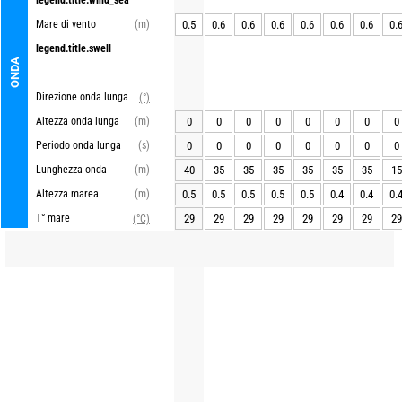
legend.title.wind_sea
Mare di vento
(m)
0.5
0.6
0.6
0.6
0.6
0.6
0.6
0.
legend.title.swell
ONDA
Direzione onda lunga
(°)
Altezza onda lunga
(m)
0
0
0
0
0
0
0
0
Periodo onda lunga
(s)
0
0
0
0
0
0
0
0
Lunghezza onda
(m)
40
35
35
35
35
35
35
15
Altezza marea
(m)
0.5
0.5
0.5
0.5
0.5
0.4
0.4
0.
T° mare
29
29
29
29
29
29
29
29
(°C)