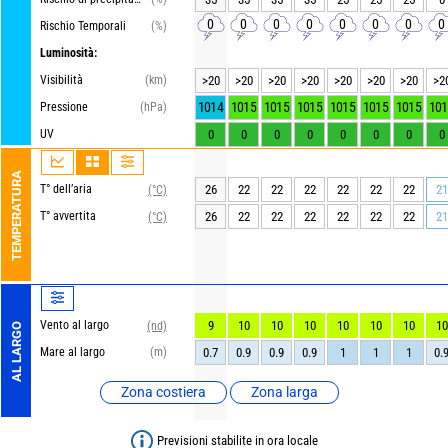
0
0
0
0
0
0
0
0
Rischio Temporali
(%)
Luminosità:
Visibilità
(km)
>20
>20
>20
>20
>20
>20
>20
>2
1014
1015
1015
1015
1015
1015
1015
101
Pressione
(hPa)
UV
0
0
0
0
0
0
0
0
TEMPERATURA
T° dell’aria
26
22
22
22
22
22
22
21
(°C)
T° avvertita
26
22
22
22
22
22
22
21
(°C)
Vento al largo
9
10
10
10
10
10
10
10
(nd)
AL LARGO
Mare al largo
(m)
0.7
0.9
0.9
0.9
1
1
1
0.
Zona costiera
Zona larga
Previsioni stabilite in ora locale