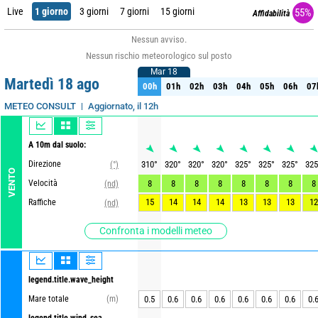
Live
1 giorno
3 giorni
7 giorni
15 giorni
55%
Affidabilità
Nessun avviso.
Nessun rischio meteorologico sul posto
Mar 18
Mar 18
Martedì 18 ago
00h
01h
02h
03h
04h
05h
06h
07
00h
01h
02h
03h
04h
05h
06h
07
Aggiornato, il 12h
METEO CONSULT
A 10m dal suolo:
Direzione
310
°
320
°
320
°
320
°
325
°
325
°
325
°
325
(°)
VENTO
Velocità
8
8
8
8
8
8
8
8
(nd)
15
14
14
14
13
13
13
12
Raffiche
(nd)
Confronta i modelli meteo
legend.title.wave_height
Mare totale
(m)
0.5
0.6
0.6
0.6
0.6
0.6
0.6
0.