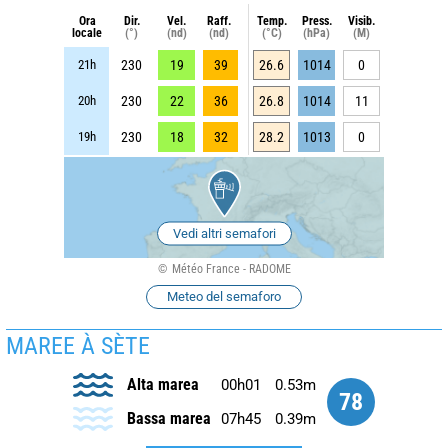
Ora
Dir.
Vel.
Raff.
Temp.
Press.
Visib.
locale
(°)
(nd)
(nd)
(°C)
(hPa)
(M)
21h
230
19
39
26.6
1014
0
20h
230
22
36
26.8
1014
11
19h
230
18
32
28.2
1013
0
Vedi altri semafori
Météo France - RADOME
Meteo del semaforo
MAREE À SÈTE
Alta marea
00h01
0.53m
78
Bassa marea
07h45
0.39m