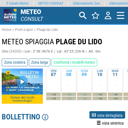
Il Canale Meteo
METEO CONSULT
Abbonamento Zen
Abbonament
METEO
CONSULT
Home
Porti e spot
Plage du Lido
METEO SPIAGGIA
PLAGE DU LIDO
Sète (34200)
Lon : 3°38’,9676 E
Lat : 43°23’,256 N
Alt : 0m
Zona costiera
Zona larga
Confronta i modelli meteo
VEN
SAB
DOM
LUN
MAR
07
08
09
10
11
-
-
-
-
-
-
-
-
-
-
nd
nd
nd
nd
nd
Sintesi dei rischi
-
-
-
-
-
nd
nd
nd
nd
nd
meteorologici
BOLLETTINO
vista dettagliata
vista sintetica