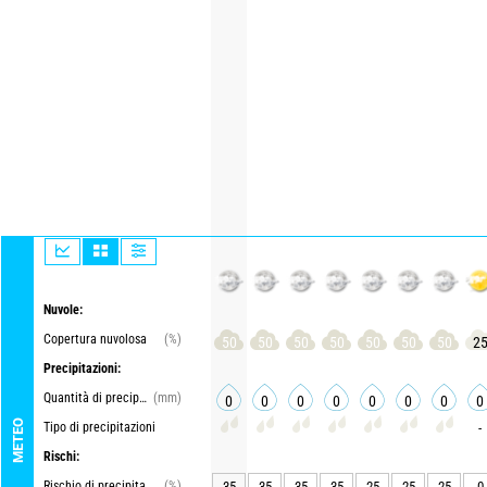
Nuvole:
Copertura nuvolosa
(%)
50
50
50
50
50
50
50
2
Precipitazioni:
Quantità di precipitazioni
(mm)
0
0
0
0
0
0
0
0
METEO
Tipo di precipitazioni
-
Rischi:
Rischio di precipitazioni
(%)
35
35
35
35
25
25
25
0